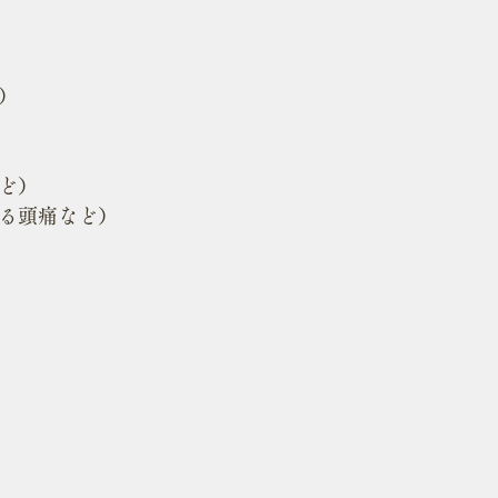
）
ど）
る頭痛など）