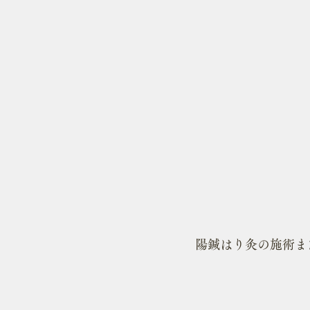
陽鍼はり灸の施術ま