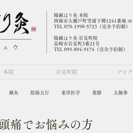
陽鍼はり灸 本院
​西海市大瀬戸町雪浦下郷1241番地 
TEL 070-1990-5723（完全予約制）
陽鍼はり灸 岩見町院
​長崎市岩見町3番21号
キュウ
TEL 095-894-9174（完全予約制）
本院
岩見町院
ブログ
鍼灸
陰陽五行
東洋医学
薬膳
太極拳
頭痛でお悩みの方