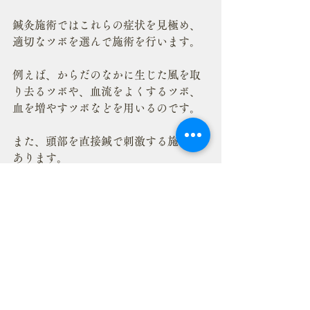
鍼灸施術ではこれらの症状を見極め、
適切なツボを選んで施術を行います。
例えば、からだのなかに生じた風を取
り去るツボや、血流をよくするツボ、
血を増やすツボなどを用いるのです。
また、頭部を直接鍼で刺激する施術も
あります。
頭部の鍼刺激には、梅花針（ばいかし
ん）と呼ばれる特殊なはりを使うこと
もあります。
梅花針は、脱毛している局部を直接叩
くはりです。
東洋医学では、原因となるからだの状