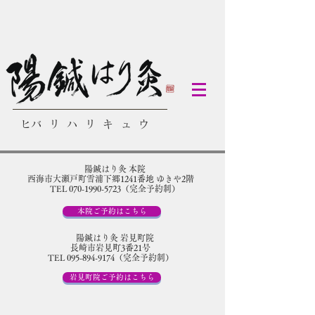
​ヒバリハリキュウ
陽鍼はり灸 本院
​西海市大瀬戸町雪浦下郷1241番地 ゆきや2階
TEL 070-1990-5723（完全予約制）
本院ご予約はこちら
陽鍼はり灸 岩見町院
​長崎市岩見町3番21号
TEL 095-894-9174（完全予約制）
岩見町院ご予約はこちら