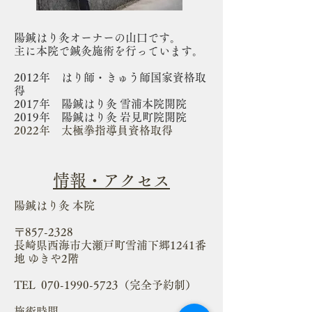
陽鍼はり灸オーナーの山口です。
主に本院で鍼灸施術を行っています。
2012年 はり師・きゅう師国家資格取
得
2017年 陽鍼はり灸 雪浦本院開院
2019年 陽鍼はり灸 岩見町院開院
2022年 太極拳指導員資格取得
情報・アクセス
​陽鍼はり灸 本院
〒857-2328
長崎県西海市大瀬戸町雪浦下郷1241番
地 ゆきや2階
TEL 070-1990-5723（完全予約制）
施術時間