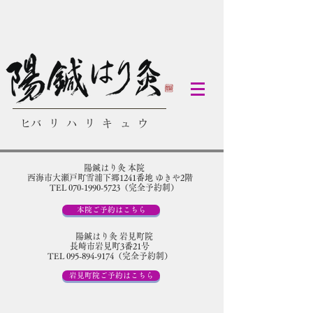
​ヒバリハリキュウ
陽鍼はり灸 本院
​西海市大瀬戸町雪浦下郷1241番地 ゆきや2階
TEL 070-1990-5723（完全予約制）
本院ご予約はこちら
陽鍼はり灸 岩見町院
​長崎市岩見町3番21号
TEL 095-894-9174（完全予約制）
岩見町院ご予約はこちら