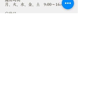
月、火、水、金、土 9:00〜16:40
定休日
日、木、祝日、年末年始
メニュー・ご予約