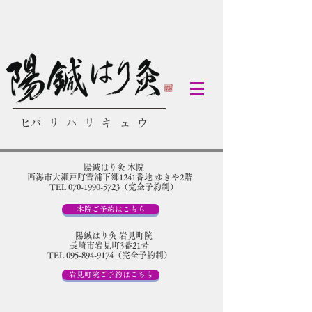
​ヒバリハリキュウ
陽鍼はり灸 本院
​西海市大瀬戸町雪浦下郷1241番地 ゆきや2階
TEL 070-1990-5723（完全予約制）
本院ご予約はこちら
陽鍼はり灸 岩見町院
​長崎市岩見町3番21号
TEL 095-894-9174（完全予約制）
岩見町院ご予約はこちら