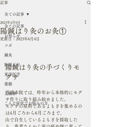
記事
全ての記事
2023年4月9日
全ての記事
陽鍼はり灸のお灸①
お知らせ
更新日：
2023年6月4日
ツボ
鍼灸
陰陽五行
陽鍼はり灸の手づくりモ
東洋医学
グサ
薬膳
雪浦本院では、昨年から本格的にモグ
太極拳
サ作りに取り組み始めました。
こんな症状でお悩みの方
モグサの原料であるよもぎを集めるの
は4月ごろから6月ごろまで。
山で自生しているよもぎを採取した
り、患者さんから家の庭や畑に育って