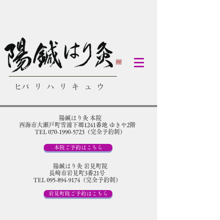
​ヒバリハリキュウ
陽鍼はり灸 本院
​西海市大瀬戸町雪浦下郷1241番地 ゆきや2階
TEL 070-1990-5723（完全予約制）
本院ご予約はこちら
陽鍼はり灸 岩見町院
​長崎市岩見町3番21号
TEL 095-894-9174（完全予約制）
岩見町院ご予約はこちら