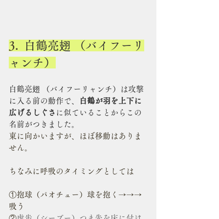
3.  
白鶴亮翅 （バイフーリ
ャンチ）
白鶴亮翅 （バイフーリャンチ）は攻撃
に入る前の動作で、
白鶴が羽を上下に
広げるしぐさ
に似ていることからこの
名前がつきました。
東に向かいますが、ほぼ移動はありま
せん。
ちなみに呼吸のタイミングとしては
①抱球（パオチュー）球を抱く→→→
吸う
②
虚歩（シーブー）つま先を床に付け