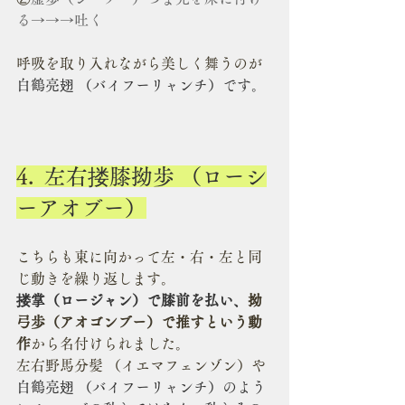
る→→→吐く
呼吸を取り入れながら美しく舞うのが
白鶴亮翅 （バイフーリャンチ）です。
4.  
左右搂膝拗歩 （ローシ
ーアオブー）
こちらも東に向かって左・右・左と同
じ動きを繰り返します。
搂掌（ロージャン）で膝前を払い、
拗
弓歩（アオゴンブー）で推すという動
作
から名付けられました。
左右野馬分髪 （イエマフェンゾン）や
白鶴亮翅 （バイフーリャンチ）のよう