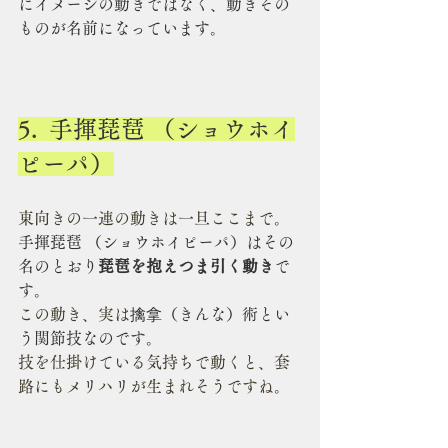
にイメージの動きではなく、動きその
ものが名前になっています。
5.  
手揮琵琶 （ショウホイ
ピーパ）
東向きの一連の動きは一旦ここまで。
手揮琵琶 （ショウホイピーパ）はその
名のとおり
琵琶を抱えつま引く動き
で
す。
この動き、実は
擒拿（きんな）術とい
う関節技なのです。
技を仕掛けている気持ちで動くと、套
路にもメリハリが生まれそうですね。