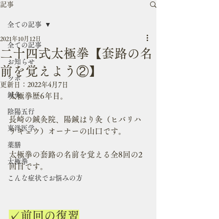
記事
全ての記事
2021年10月12日
全ての記事
二十四式太極拳【套路の名
お知らせ
前を覚えよう②】
ツボ
更新日：
2022年4月7日
鍼灸
太極拳歴6年目。
陰陽五行
長崎の鍼灸院、陽鍼はり灸（ヒバリハ
東洋医学
リキュウ）オーナーの山口です。
薬膳
太極拳の套路の名前を覚える全8回の2
太極拳
回目です。
こんな症状でお悩みの方
✓前回の復習