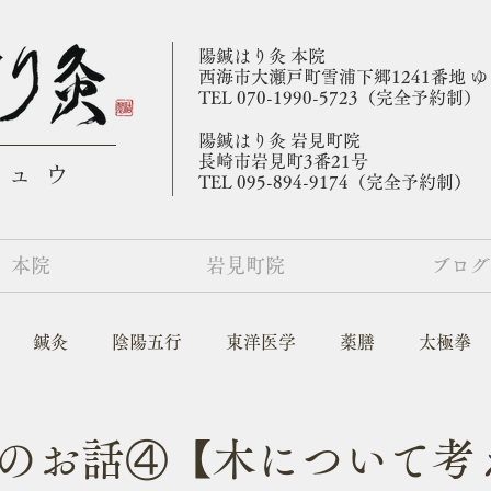
陽鍼はり灸 本院
​西海市大瀬戸町雪浦下郷1241番地 
TEL 070-1990-5723（完全予約制）
陽鍼はり灸 岩見町院
​長崎市岩見町3番21号
キュウ
TEL 095-894-9174（完全予約制）
本院
岩見町院
ブログ
鍼灸
陰陽五行
東洋医学
薬膳
太極拳
のお話④【木について考