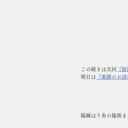
この続きは次回
『陰
明日は
『薬膳のお話
陽鍼はり灸の施術ま