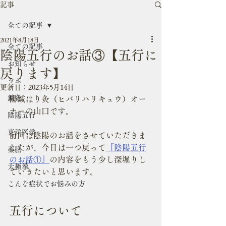
記事
全ての記事
2021年8月18日
全ての記事
陰陽五行のお話③【五行に
お知らせ
戻ります】
ツボ
更新日：
2023年5月14日
鍼灸
陽鍼はり灸（ヒバリハリキュウ）オー
ナーの山口です。
陰陽五行
東洋医学
前回は陰陽のお話をさせていただきま
したが、今日は一つ戻って
『陰陽五行
薬膳
のお話①』
の内容をもう少し深堀りし
太極拳
ていきたいと思います。
こんな症状でお悩みの方
五行について