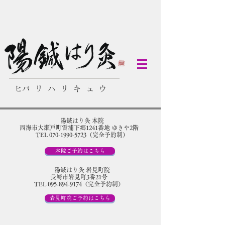
​ヒバリハリキュウ
陽鍼はり灸 本院
​西海市大瀬戸町雪浦下郷1241番地 ゆきや2階
TEL 070-1990-5723（完全予約制）
本院ご予約はこちら
陽鍼はり灸 岩見町院
​長崎市岩見町3番21号
TEL 095-894-9174（完全予約制）
岩見町院ご予約はこちら