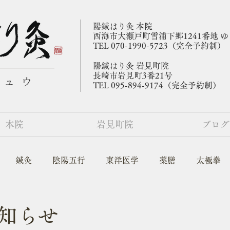
陽鍼はり灸 本院
​西海市大瀬戸町雪浦下郷1241番地 
TEL 070-1990-5723（完全予約制）
陽鍼はり灸 岩見町院
​長崎市岩見町3番21号
キュウ
TEL 095-894-9174（完全予約制）
本院
岩見町院
ブログ
鍼灸
陰陽五行
東洋医学
薬膳
太極拳
知らせ