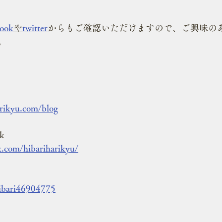
book
や
twitter
からもご確認いただけますので、ご興味の
。
arikyu.com/blog
k
k.com/hibariharikyu/
hibari46904775