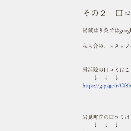
その２　口
陽鍼はり灸ではgoo
私も含め、スタッフ
雪浦院の口コミはこ
　　↓　↓　↓　　
https://g.page/r/Cf
岩見町院の口コミは
　　↓　↓　↓